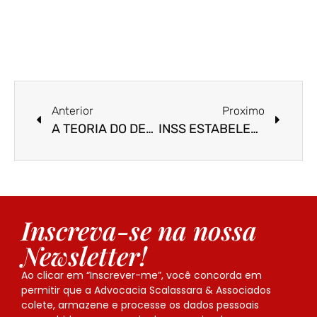
Anterior
Proximo
A TEORIA DO DESVIO PRODUTIVO: INOVAÇÃO NA JURISPRUDÊNCIA DO STJ EM RESPEITO AO TEMPO DO CONSUMIDOR
INSS ESTABELECE PRAZOS PARA A ANÁLISE DOS REQUERIMENTOS DE BENEFÍCIOS
Inscreva-se na nossa
Newsletter!
Ao clicar em “Inscrever-me”, você concorda em
permitir que a Advocacia Scalassara & Associados
colete, armazene e processe os dados pessoais