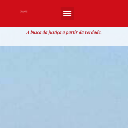
Quem somos
Áreas de atuação
Artigos e Noticias
Entre em Contato
A busca da justiça a partir da verdade.