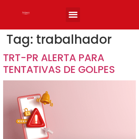
Quem somos
Áreas de atuação
Artigos e Noticias
Entre em Contato
Tag:
trabalhador
TRT-PR ALERTA PARA
TENTATIVAS DE GOLPES