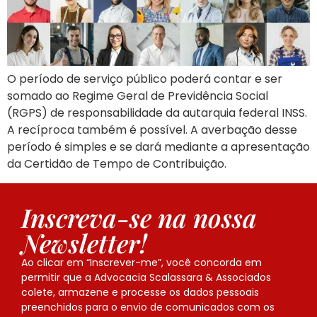
O período de serviço público poderá contar e ser
somado ao Regime Geral de Previdência Social
(RGPS) de responsabilidade da autarquia federal INSS.
A recíproca também é possível. A averbação desse
período é simples e se dará mediante a apresentação
da Certidão de Tempo de Contribuição.
Inscreva-se na nossa
Newsletter!
Ao clicar em “Inscrever-me”, você concorda em
permitir que a Advocacia Scalassara & Associados
colete, armazene e processe os dados pessoais
preenchidos para o envio de comunicados com os