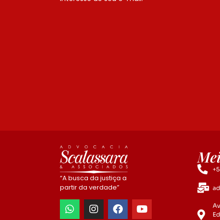
Mei
+5
“A busca da justiça a
partir da verdade”
ad
Av
Ed