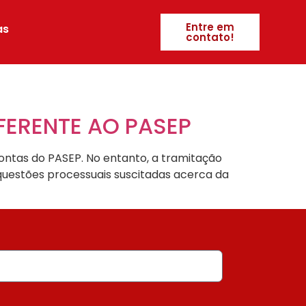
Entre em
as
contato!
FERENTE AO PASEP
 contas do PASEP. No entanto, a tramitação
r questões processuais suscitadas acerca da