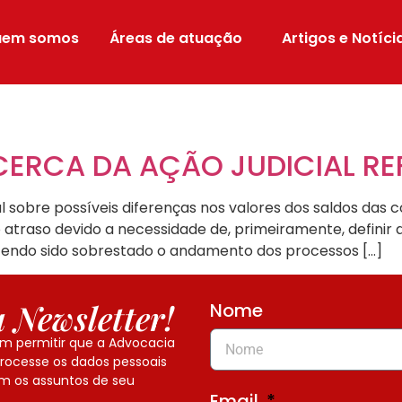
uem somos
Áreas de atuação
Artigos e Notíci
ERCA DA AÇÃO JUDICIAL RE
ial sobre possíveis diferenças nos valores dos saldos das
ivo atraso devido a necessidade de, primeiramente, defini
 tendo sido sobrestado o andamento dos processos […]
 Newsletter!
Nome
em permitir que a Advocacia
processe os dados pessoais
m os assuntos de seu
Email