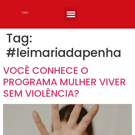
Quem somos
Áreas de atuação
Artigos e Noticias
Entre em Contato
Tag:
#leimariadapenha
VOCÊ CONHECE O
PROGRAMA MULHER VIVER
SEM VIOLÊNCIA?