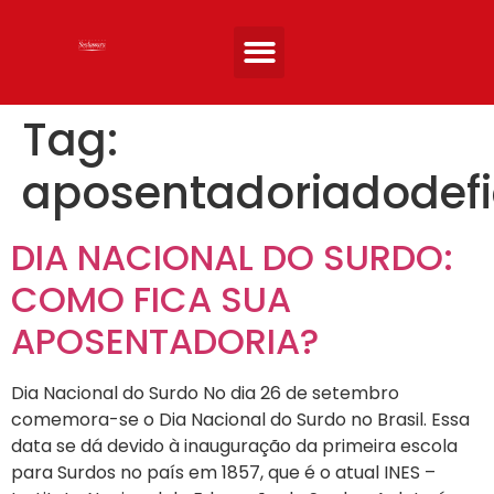
Quem somos
Áreas de atuação
Artigos e Noticias
Entre em Contato
Tag:
aposentadoriadodefi
DIA NACIONAL DO SURDO:
COMO FICA SUA
APOSENTADORIA?
Dia Nacional do Surdo No dia 26 de setembro
comemora-se o Dia Nacional do Surdo no Brasil. Essa
data se dá devido à inauguração da primeira escola
para Surdos no país em 1857, que é o atual INES –