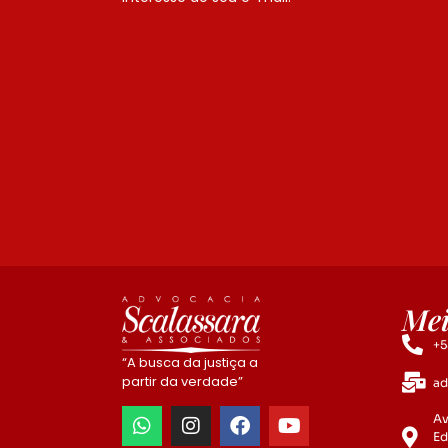
Mei
+5
“A busca da justiça a
partir da verdade”
ad
Av
Ed