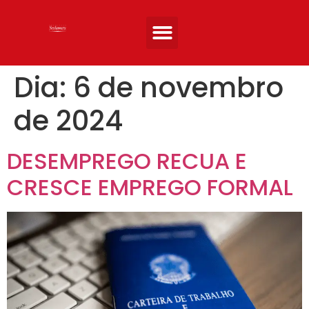
Quem somos
Áreas de atuação
Artigos e Noticias
Entre em Contato
Dia:
6 de novembro
de 2024
DESEMPREGO RECUA E
CRESCE EMPREGO FORMAL