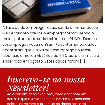
A taxa de desemprego recua, sendo a menor desde
2012 enquanto cresce o emprego formal, sendo o
maior patamar da série histórica da PNAD. Taxa de
desemprego recua no Brasil Recentemente, dados
apontaram que a taxa de desemprego no Brasil
alcançou a marca histórica de 6,6% para o trimestre
encerrado em agosto. Estes dados foram […]
Inscreva-se na nossa
Newsletter!
Ao clicar em “Inscrever-me”, você concorda em
permitir que a Advocacia Scalassara & Associados
colete, armazene e processe os dados pessoais